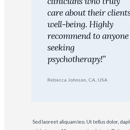
clinicians who truly
care about their clients
well-being. Highly
recommend to anyone
seeking
psychotherapy!”
Rebecca Johnson, CA, USA
Sed laoreet aliquam leo. Ut tellus dolor, da