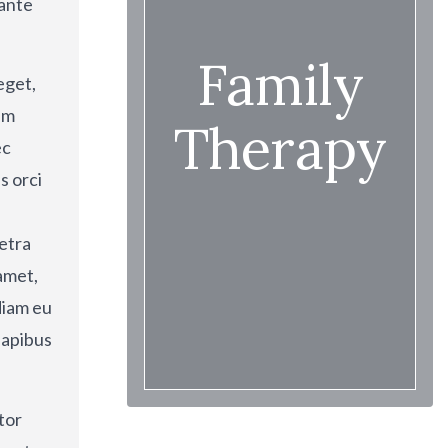
 ante
Family
eget,
am
Therapy
ec
s orci
retra
amet,
diam eu
dapibus
tor