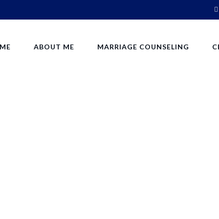
ME
ABOUT ME
MARRIAGE COUNSELING
C
si et urna. Aliq