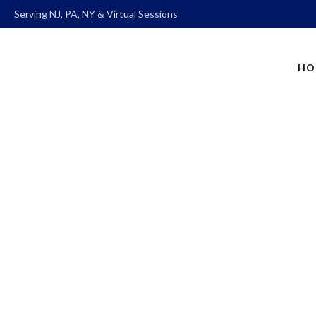
Serving NJ, PA, NY & Virtual Sessions
HO
Aenean auctor wi