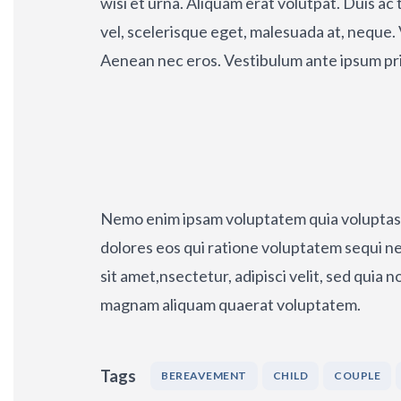
wisi et urna. Aliquam erat volutpat. Duis ac 
vel, scelerisque eget, malesuada at, neque. 
Aenean nec eros. Vestibulum ante ipsum primi
Nemo enim ipsam voluptatem quia voluptas s
dolores eos qui ratione voluptatem sequi n
sit amet,nsectetur, adipisci velit, sed qui
magnam aliquam quaerat voluptatem.
Tags
BEREAVEMENT
CHILD
COUPLE