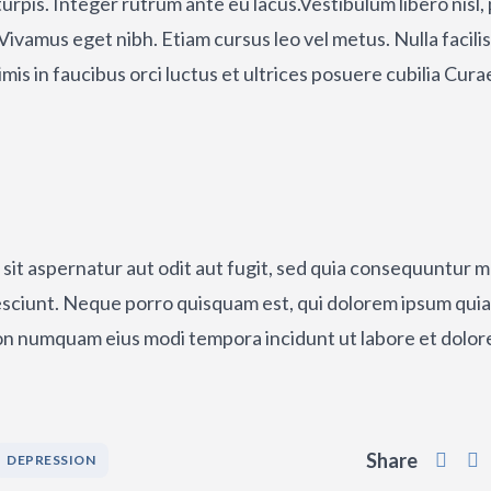
turpis. Integer rutrum ante eu lacus.Vestibulum libero nisl,
Vivamus eget nibh. Etiam cursus leo vel metus. Nulla facilis
s in faucibus orci luctus et ultrices posuere cubilia Cura
it aspernatur aut odit aut fugit, sed quia consequuntur 
esciunt. Neque porro quisquam est, qui dolorem ipsum quia
a non numquam eius modi tempora incidunt ut labore et dolor
Share
DEPRESSION