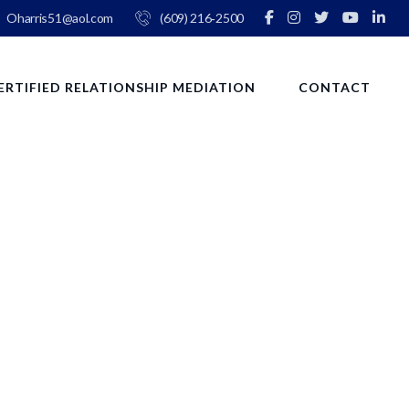
Oharris51@aol.com
(609) 216‑2500
ERTIFIED RELATIONSHIP MEDIATION
CONTACT
ua erat volutpat.