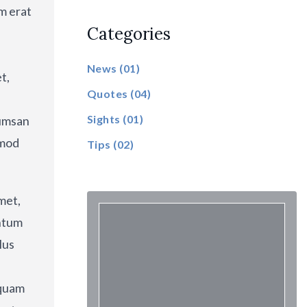
am erat
Categories
.
News
(01)
t,
Quotes
(04)
Sights
(01)
cumsan
smod
Tips
(02)
met,
entum
lus
iquam